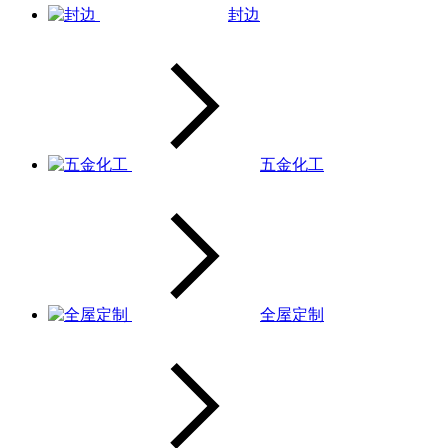
封边
五金化工
全屋定制