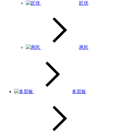
匠优
惠民
多层板