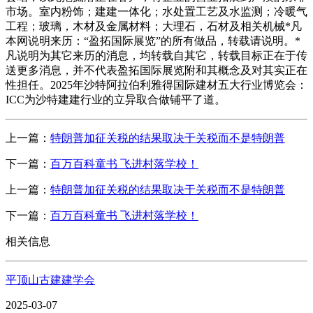
市场。室内粉饰；建建一体化；水处置工艺及水监测；冷暖气
工程；玻璃，木材及金属材料；大理石，石材及相关机械*凡
本网说明来历：“盈拓国际展览”的所有做品，转载请说明。*
凡说明为其它来历的消息，均转载自其它，转载目标正在于传
送更多消息，并不代表盈拓国际展览附和其概念及对其实正在
性担任。2025年沙特阿拉伯利雅得国际建材五大行业博览会：
ICC为沙特建建行业的立异取合做铺平了道。
上一篇：
特朗普加征关税的结果取决于关税而不是特朗普
下一篇：
百万百科童书 飞进村落学校！
上一篇：
特朗普加征关税的结果取决于关税而不是特朗普
下一篇：
百万百科童书 飞进村落学校！
相关信息
平顶山古建建学会
2025-03-07