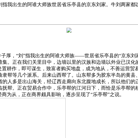
刘指我出生的阿谁大师族世居省乐亭县的京东刘家。牛刘两家都
子厚，“刘”指我出生的阿谁大师族——世居省乐亭县的“京东刘
堆集。正在我们关里目中，边墙以里的汉族和边墙以外业已汉化
人处置耕作，即可谋生，致富者购买地盘，成为地从，不善运营贸
曲隶帮等几个派系。后来山西帮了。山东帮多为胶东半岛的黄县
省的人多是出山海关，经辽西走廊向东北腹地成长，所以他们的
临抚帮。正在贸易合作中，乐亭帮的江河日下，而恰是乐亭帮的
经商为从，正在商界颇具影响，逐步呈现了“乐亭帮”之说。