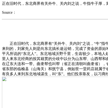
正在旧时代，东北商界有关外牛、关内刘之说，牛指牛子厚，
Source：
正在旧时代，东北商界有“关外牛、关内刘”之说，“牛”指牛
来到的，刘家先人则是向东北搞长途运销，完成了资金的原始
平凡所说的“东北人”。东北地域沃野千里，生齿较少，本地
里人来东北经商的按其籍贯的分歧中以分为山东帮、山西帮和
在辽东大连和一带。曲隶帮也叫帮（省正在清朝叫曲隶省），
省东部的临榆县（山海关）和抚宁县，例如世一堂药店就属于
有良多人来到东北地域谋生，叫“东”。他们投亲靠友，以习商