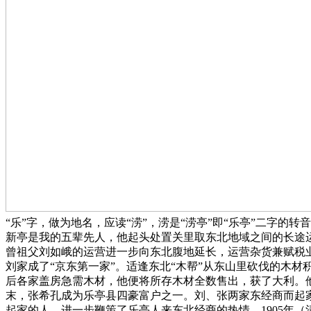
“乐”字，做为地名，应读“涝”，涝是“涝亭”即“乐亭”二字
新亭是我的五辈先人，他起头处置关里取东北地域之间的长途
曾祖父刘如峨的运营进一步向东北腹地延长，运营杂货兼赋税业
刘家成了“京东第一家”。适逢东北“木帮”从东山里砍伐的木
后各家盖房急需木材，他便将所存木材全数售出，获了大利。
末，张希孔成为乐亭县四豪富户之一。刘、张两家东经商而起
起家的人，进一步鞭策了乐亭人来东北经商的热情。1905年