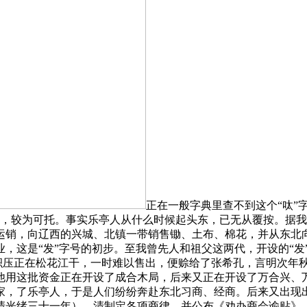
正在一般字典里查不到这个“呔”
的转音，较为可托。事实乐亭人从什么时候起头东，已无从覆按。
运销，向辽西的兴城、北镇一带销售锄、土布、棉花，并从东北
，这是“发”字号的初步。至我曾先人和祖父这两代，开设的“发
材积压正在松花江干，一时难以售出，便赊给了张希孔，言明次年
他用这批资金正在开设了成合木局，后来又正在开设了万合兴、
家，了乐亭人，于是人们纷纷奔赴东北习商、经商。后来又出现
（清光绪三十一年），清制定各项商律，并公布《劝办商会谕贴