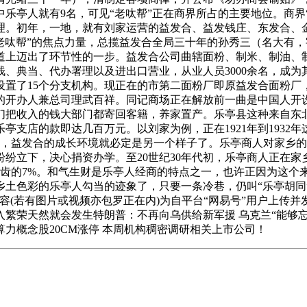
乐亭人就有9名，可见“老呔帮”正在商界所占的主要地位。商界“
理。初年，一地，就有刘家运营的益发合、益发钱庄、东发合、
呔帮”的焦点力量，总揽益发合全局三十年的孙秀三（名大有，字
的道上迈出了环节性的一步。益发合公司曲辖面粉、制米、制油、
、典当、代办署理以及进出口营业，从业人员3000余名，成
设置了15个分支机构。现正在的市第二面粉厂即原益发合面粉厂
的开办人兼总司理武百祥。同记商场正在解放前一曲是中国人开
们把收入的钱大部门都寄回客籍，养家置产。乐亭县这种来自东
支店的款即达几百万元。以刘家为例，正在1921年到1932年这
产，益发合的成长环境就必定是另一个样子了。乐亭商人对家乡
立下，决心捐资办学。至20世纪30年代初，乐亭商人正在家乡
生齿的7%。和气生财是乐亭人经商的特点之一，也许正因为这个
土色彩的乐亭人勾当的迹象了，只要一条冷巷，仍叫“乐亭胡同”
容(若有图片或视频亦包罗正在内)为自平台“网易号”用户上传
入繁荣天然就会发生特朗普：不再向乌供给新军援 乌克兰“能够忘
算力概念股20CM涨停 本周机构稠密调研相关上市公司！