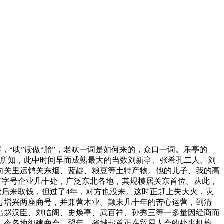
字，“呔”读做“胎”，老呔一词是如何来的，众口一词。乐亭的
据我所知，此中时间早而成熟最大的当数刘新亭、张希孔二人。刘
向关里运销关东烟、蓝靛、粮豆等土特产物。他的儿子、我的高
”字号企业几十处，广泛东北各地，其规模居关东首位。从此，
秋后来取钱，但过了4年，对方也没来。这时正赶上失大火，灾
万增兴两座商号，并兼营木业。颠末几十年的苦心运营，到清
出赵汉臣、刘临阁、史焕亭、武百祥、孙秀三等一多量因经商而
》，令各地组建商会。翌年，省城起首正在贸易人会的处事机构