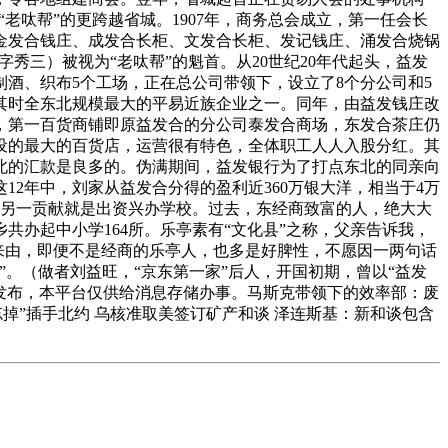
老呔帮”的更跨越省城。1907年，商务总会成立，第一任会长
金发合钱庄、成发合长柜、文发合长柜、发记钱庄、涌发合烧锅
秀三）被视为“老呔帮”的魁首。从20世纪20年代起头，益发
制酒、织布5个工场，正在总公司带领下，设立了8个分公司和5
为其时全东北规模最大的平易近族企业之一。同年，由益发钱庄改
，第一百货商铺即原益发合的分公司泰发合商场，东发合茶庄仍
设的最大的百货店，运营很有特色，全体职工人人入股分红。其
北的汇款是良多的。伪满期间，益发银行为了打点东北的同亲向
12年中，刘家从益发合分得的盈利近360万银大洋，相当于4万
的另一贡献就是出资兴办学校。过去，东经商致富的人，绝大大
共办起中小学164所。乐亭素有“文化县”之称，父亲告诉我，
来由，即便不是经商的乐亭人，也多是好脾性，不愿因一两句话
。（做者刘益旺，“京东第一家”后人，开国初期，曾以“益发
并发布，本平台仅供给消息存储办事。马斯克带领下的效率部：废
掉”插手北约 乌核准取美签订矿产和谈 泽连斯基：新和谈包含