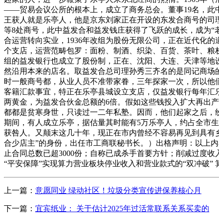
——贸易会议公所的根本上，成立了商务总会。董事19名，此中
王获人就是乐亭人，他是京东刘家正在开设的东发合商号的司
等8处商号，此中益发合和益发钱庄获得了飞跃的成长，成为“老
合运营转向实业，1936年改组为股份无限公司，正在近代化
个支店，运营范畴包罗：面粉、制酒、织染、百货、茶叶、粮栈
组的益发银行也成立了股份制，正在、沈阳、大连、天津等地
然沿用本来的店名。取益发合总司理孙秀三齐名的是同记商场
时一般商号都，从业人员不准带家眷，三年探家一次，所以他
客籍汇款事宜，特正在乐亭县城设立支店，仅益发银行每年汇乐亭
两黄金，为益发合伙金总额的6倍。假如这些钱投入扩大再出
都都是贫寒身世，只读过一二年私塾。因而，他们起家之后，纷纷
期间，有人成立乐亭，据估量其时能有5万乐亭人，约占全市
获咎人。又颠末这几十年，现正在市内曾经不容易再见到具有乡
合少店主”的身份，出任市工商联秘书长。）出格声明：以上内
止合同总数已超3000份；自称已成杀手首要方针；削减过度收
“平安保障”实现算力营业板块停业收入和营业款式的“双冲破” 
上一篇：
意愿同业 绿动社区！垃圾分类宣传进保养核心月
下一篇：
宜宾纸业： 关于估计2025年过活常联系关系买卖的